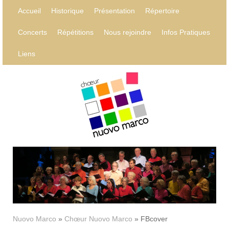
Accueil
Historique
Présentation
Répertoire
Concerts
Répétitions
Nous rejoindre
Infos Pratiques
Liens
Nuovo Marco
»
Chœur Nuovo Marco
»
FBcover