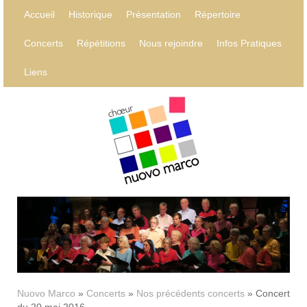
Accueil
Historique
Présentation
Répertoire
Concerts
Répétitions
Nous rejoindre
Infos Pratiques
Liens
Nuovo Marco
»
Concerts
»
Nos précédents concerts
»
Concert
du 20 mai 2016